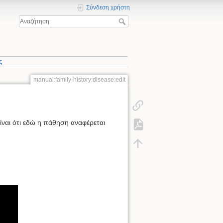
Σύνδεση χρήστη
ς
manual:family-history:disease:edit
ίναι ότι εδώ η πάθηση αναφέρεται