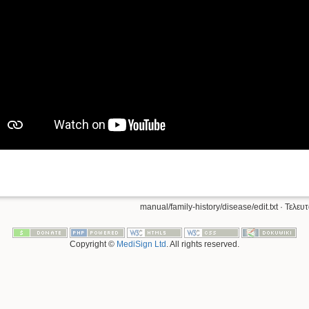
manual/family-history/disease/edit.txt
· Τελευ
Copyright ©
MediSign Ltd
. All rights reserved.