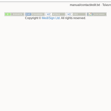
manual/contact/edit.txt
· Τελευ
Copyright ©
MediSign Ltd
. All rights reserved.