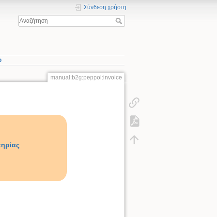
Σύνδεση χρήστη
ο
manual:b2g:peppol:invoice
πηρίας
.