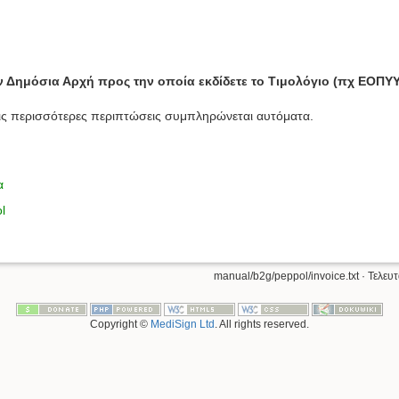
ην Δημόσια Αρχή προς την οποία εκδίδετε το Τιμολόγιο (πχ ΕΟΠΥΥ
ις περισσότερες περιπτώσεις συμπληρώνεται αυτόματα.
α
l
manual/b2g/peppol/invoice.txt
· Τελευ
Copyright ©
MediSign Ltd
. All rights reserved.